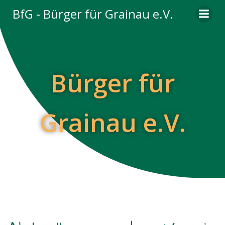
Zum
BfG - Bürger für Grainau e.V.
Inhalt
springen
Bürger für
Grainau e.V.