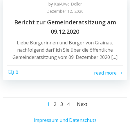
by
Kai-Uwe Deller
Dezember 12, 2020
Bericht zur Gemeinderatsitzung am
09.12.2020
Liebe Bürgerinnen und Bürger von Grainau,
nachfolgend darf ich Sie über die öffentliche
Gemeinderatsitzung vom 09. Dezember 2020 […]
0
read more
Posts
Posts
Page
Page
Page
Page
1
2
3
4
Next
navigation
navigatio
Impressum und Datenschutz