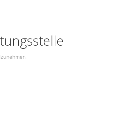
tungs­stelle
eilzunehmen.