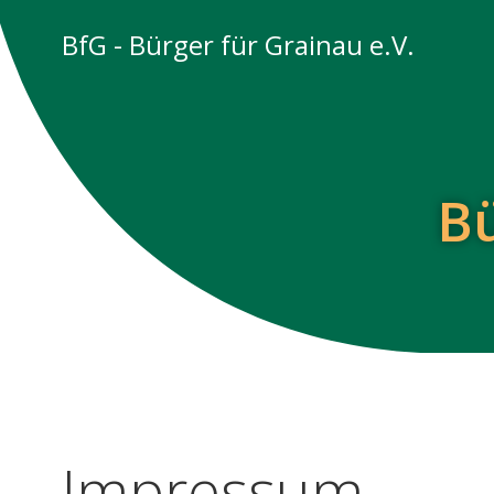
Zum
BfG - Bürger für Grainau e.V.
Inhalt
springen
Bü
Impressum