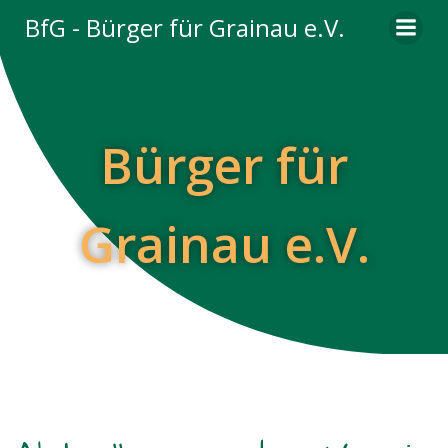
Zum
BfG - Bürger für Grainau e.V.
Inhalt
springen
Bürger für
Grainau e.V.