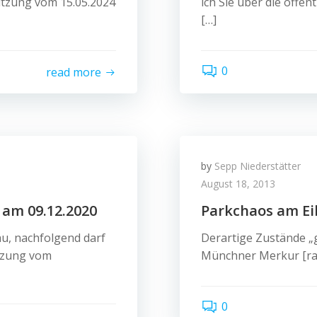
sitzung vom 15.05.2024
ich Sie über die öffe
[…]
0
read more
by
Sepp Niederstätter
August 18, 2013
 am 09.12.2020
Parkchaos am Ei
u, nachfolgend darf
Derartige Zustände „g
itzung vom
Münchner Merkur [ra
0