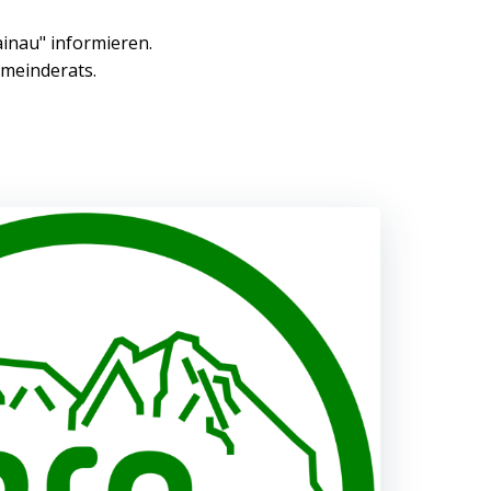
ainau" informieren.
emeinderats.