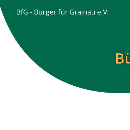
Zum
BfG - Bürger für Grainau e.V.
Inhalt
springen
Bü