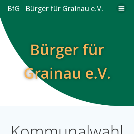
Zum
BfG - Bürger für Grainau e.V.
Inhalt
springen
Bürger für
Grainau e.V.
Kommunalwahl