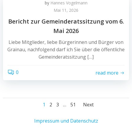
by
Hannes Vogelmann
Mai 11, 2026
Bericht zur Gemeinderatssitzung vom 6.
Mai 2026
Liebe Mitglieder, liebe Bürgerinnen und Bürger von
Grainau, nachfolgend darf ich Sie über die öffentliche
Gemeinderatssitzung […]
0
read more
Posts
Posts
Page
Page
Page
Page
1
2
3
…
51
Next
navigation
navigati
Impressum und Datenschutz