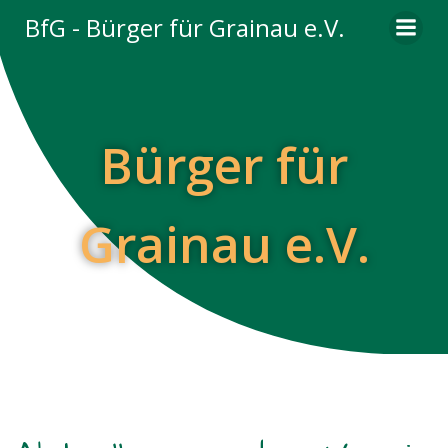
Zum
BfG - Bürger für Grainau e.V.
Inhalt
springen
Bürger für
Grainau e.V.