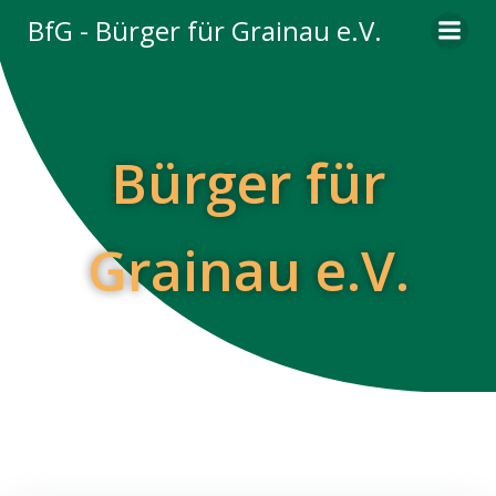
Zum
BfG - Bürger für Grainau e.V.
Inhalt
springen
Bürger für
Grainau e.V.