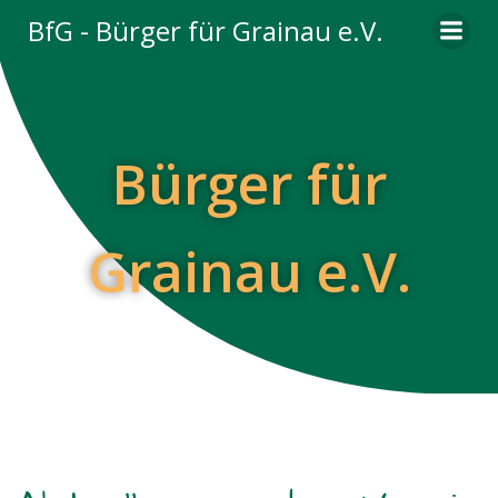
Zum
BfG - Bürger für Grainau e.V.
Inhalt
springen
Bürger für
Grainau e.V.