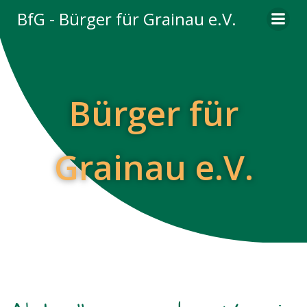
Zum
BfG - Bürger für Grainau e.V.
Inhalt
springen
Bürger für
Grainau e.V.