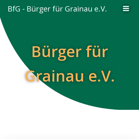
Zum
BfG - Bürger für Grainau e.V.
Inhalt
springen
Bürger für
Grainau e.V.