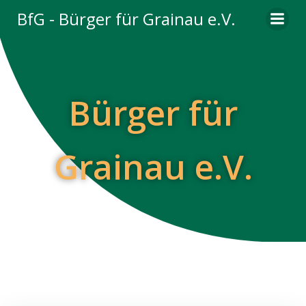
Zum
BfG - Bürger für Grainau e.V.
Inhalt
springen
Bürger für
Grainau e.V.