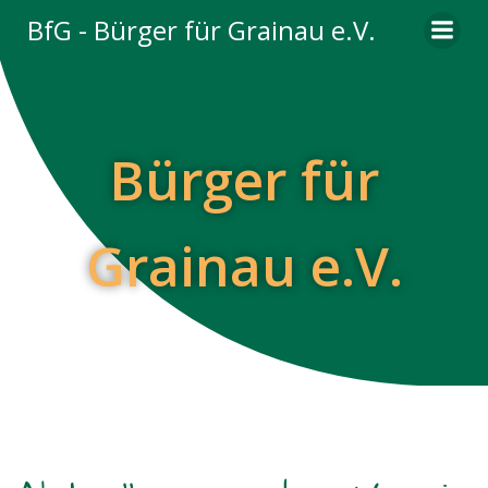
Zum
BfG - Bürger für Grainau e.V.
Inhalt
springen
Bürger für
Grainau e.V.