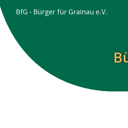
Zum
BfG - Bürger für Grainau e.V.
Inhalt
springen
Bü