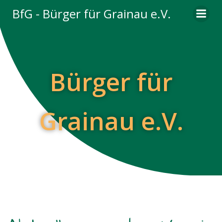
Zum
BfG - Bürger für Grainau e.V.
Inhalt
springen
Bürger für
Grainau e.V.