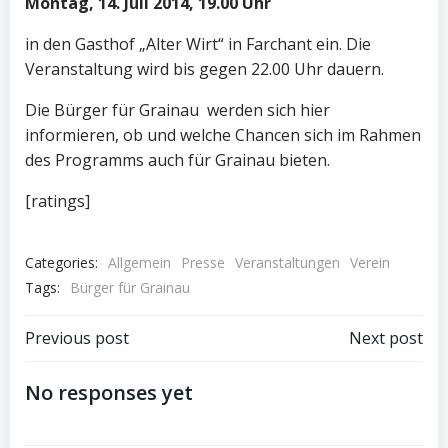
Montag, 14. Juli 2014, 19.00 Uhr
in den Gasthof „Alter Wirt“ in Farchant ein. Die
Veranstaltung wird bis gegen 22.00 Uhr dauern.
Die Bürger für Grainau werden sich hier
informieren, ob und welche Chancen sich im Rahmen
des Programms auch für Grainau bieten.
[ratings]
Categories:
Allgemein
Presse
Veranstaltungen
Verein
Tags:
Bürger für Grainau
Post
Post
Previous post
Next post
navigation
navigation
No responses yet