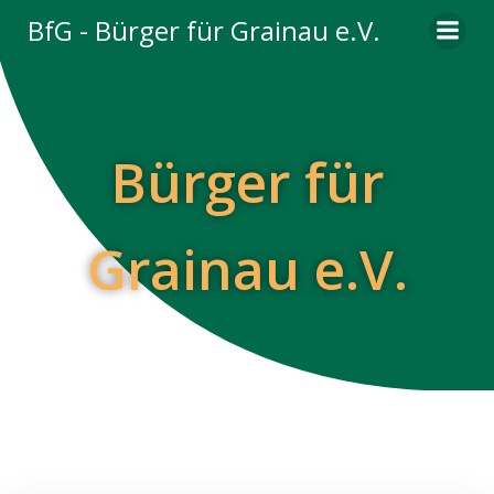
Zum
BfG - Bürger für Grainau e.V.
Inhalt
springen
Bürger für
Grainau e.V.