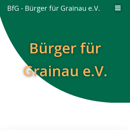
Zum
BfG - Bürger für Grainau e.V.
Inhalt
springen
Bürger für
Grainau e.V.