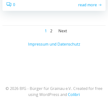
0
read more
Posts
Posts
Page
Page
1
2
Next
navigation
navigation
Impressum und Datenschutz
© 2026 BfG - Bürger für Grainau e.V.. Created for free
using WordPress and
Colibri