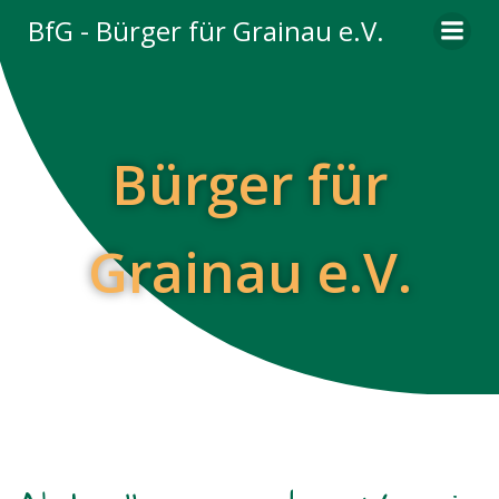
Zum
BfG - Bürger für Grainau e.V.
Inhalt
springen
Bürger für
Grainau e.V.