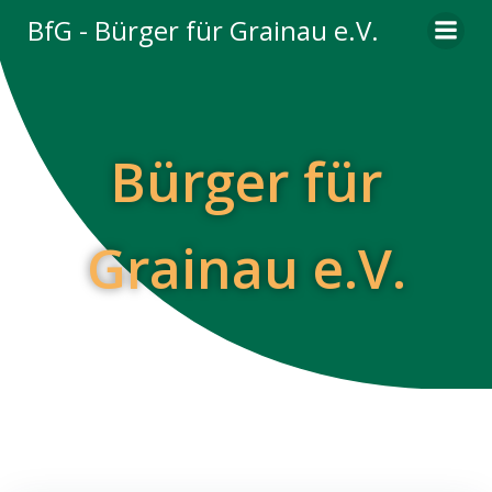
Zum
BfG - Bürger für Grainau e.V.
Inhalt
springen
Bürger für
Grainau e.V.