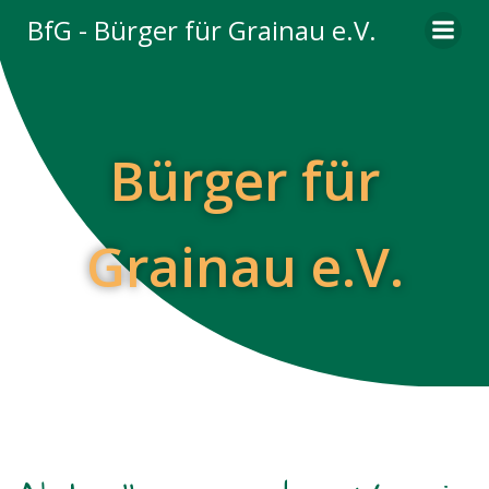
Zum
BfG - Bürger für Grainau e.V.
Inhalt
springen
Bürger für
Grainau e.V.