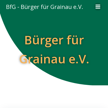
Zum
BfG - Bürger für Grainau e.V.
Inhalt
springen
Bürger für
Grainau e.V.