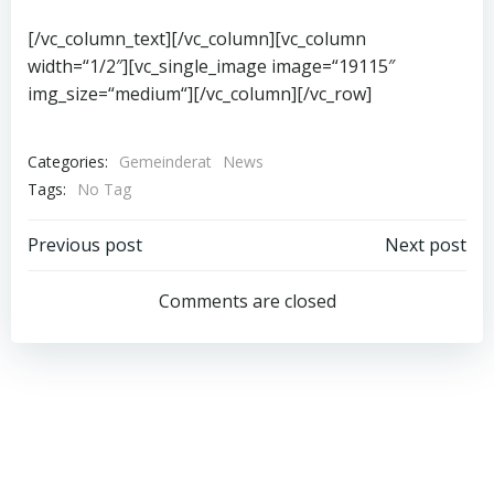
[/vc_column_text][/vc_column][vc_column
width=“1/2″][vc_single_image image=“19115″
img_size=“medium“][/vc_column][/vc_row]
Categories:
Gemeinderat
News
Tags:
No Tag
Post
Post
Previous post
Next post
navigation
navigation
Comments are closed