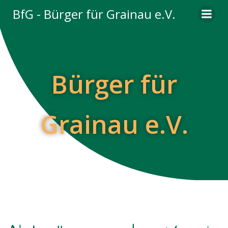
Zum
BfG - Bürger für Grainau e.V.
Inhalt
springen
Bürger für
Grainau e.V.