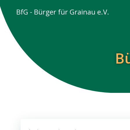
Zum
BfG - Bürger für Grainau e.V.
Inhalt
springen
Bü