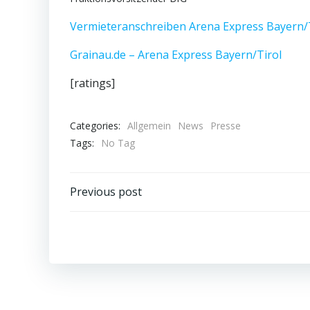
Vermieteranschreiben Arena Express Bayern/
Grainau.de – Arena Express Bayern/Tirol
[ratings]
Categories:
Allgemein
News
Presse
Tags:
No Tag
Post
Previous post
navigation