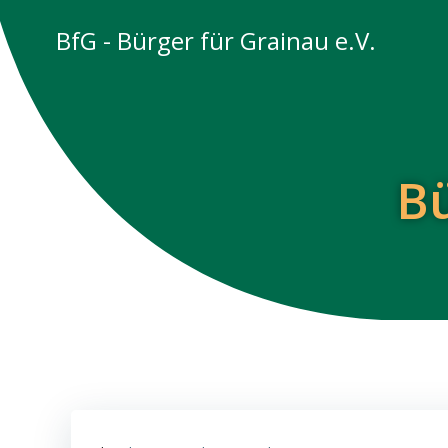
Zum
BfG - Bürger für Grainau e.V.
Inhalt
springen
Bü